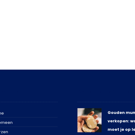
rmatie
Recente berichten
Gouden mun
me
verkopen: w
emeen
moet je op l
rzen