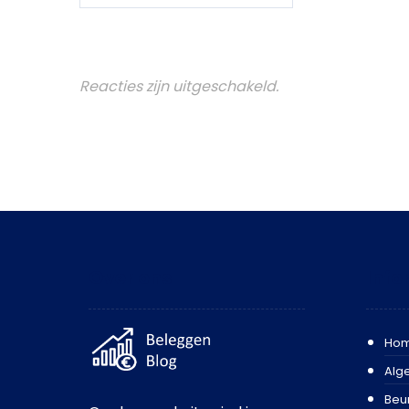
Reacties zijn uitgeschakeld.
Over ons
Info
Ho
Alg
Beu