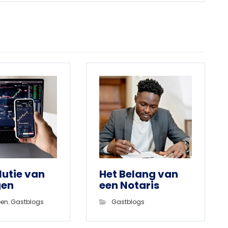
lutie van
Het Belang van
gen
een Notaris
een
,
Gastblogs
Gastblogs