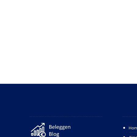
Over ons
Info
Ho