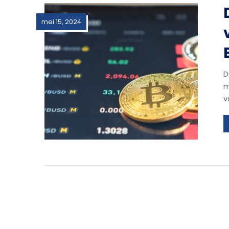
mei 15, 2024
D
m
v