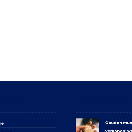
rmatie
Recente berichten
Gouden mun
me
verkopen: w