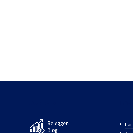
Over ons
Info
Ho