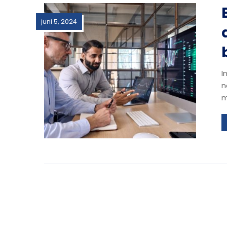
juni 5, 2024
I
n
m