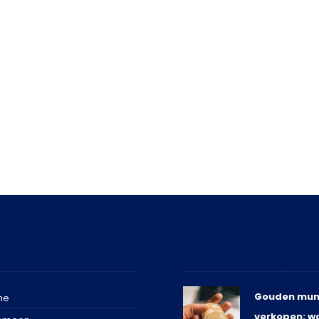
rmatie
Recente berichten
Gouden mun
me
verkopen: w